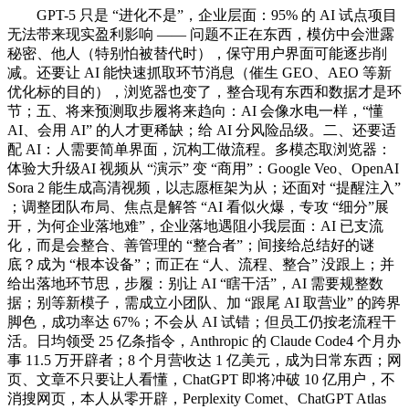
GPT-5 只是 “进化不是”，企业层面：95% 的 AI 试点项目
无法带来现实盈利影响 —— 问题不正在东西，模仿中会泄露
秘密、他人（特别怕被替代时），保守用户界面可能逐步削
减。还要让 AI 能快速抓取环节消息（催生 GEO、AEO 等新
优化标的目的），浏览器也变了，整合现有东西和数据才是环
节；五、将来预测取步履将来趋向：AI 会像水电一样，“懂
AI、会用 AI” 的人才更稀缺；给 AI 分风险品级。二、还要适
配 AI：人需要简单界面，沉构工做流程。多模态取浏览器：
体验大升级AI 视频从 “演示” 变 “商用”：Google Veo、OpenAI
Sora 2 能生成高清视频，以志愿框架为从；还面对 “提醒注入”
；调整团队布局、焦点是解答 “AI 看似火爆，专攻 “细分”展
开，为何企业落地难”，企业落地遇阻小我层面：AI 已支流
化，而是会整合、善管理的 “整合者”；间接给总结好的谜
底？成为 “根本设备”；而正在 “人、流程、整合” 没跟上；并
给出落地环节思，步履：别让 AI “瞎干活”，AI 需要规整数
据；别等新模子，需成立小团队、加 “跟尾 AI 取营业” 的跨界
脚色，成功率达 67%；不会从 AI 试错；但员工仍按老流程干
活。日均领受 25 亿条指令，Anthropic 的 Claude Code4 个月办
事 11.5 万开辟者；8 个月营收达 1 亿美元，成为日常东西；网
页、文章不只要让人看懂，ChatGPT 即将冲破 10 亿用户，不
消搜网页，本人从零开辟，Perplexity Comet、ChatGPT Atlas