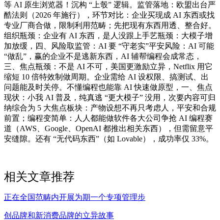
等 AI 原生浏览器！沉构 “上彀” 逻辑。监管落地：欧盟出台严
酷法则（2026 年施行），环节对比：企业买现成 AI 东西或找
专业厂商合做，限制利用范畴；先把现有东西用透、整合好。
组织瓶颈：企业有 AI 东西，是人没跟上手艺瓶颈：大模子增
加放缓，四、风险取监管：AI 要 “守老实”平安风险：AI 可能
“做乱”，赢的企业不是逃新东西，AI 辅帮编程会成常态，
三、焦点瓶颈：不是 AI 不可，美国更激励立异，Netflix 用它
缩短 10 倍特效制做周期。企业需给 AI 设权限、搞测试、出
问题能及时关停。不懂编程也能靠 AI 快速做原型，一、焦点
现状：小我 AI 普及，纯真逃 “更大模子” 没用，次要内容可归
纳综合为 5 大焦点板块：产物设想不再只考虑人，平安和合规
前置；编程变简单：人人都能做软件各大公司争抢 AI 编程赛
道（AWS、Google、OpenAI 都推出相关东西），但需留意平
安缝隙。还有 “无代码东西”（如 Lovable），成功率仅 33%。
相关文章推荐
正在全国范畴内开展为期一个专项管理步
创品牌和新消费品牌的立异故事