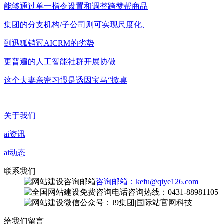
能够通过单一指令设置和调整跨赞帮商品
集团的分支机构/子公司则可实现尺度化、
到迅狐销冠AICRM的劣势
更普遍的人工智能社群开展协做
这个夫妻亲密习惯是诱因宝马“掀桌
关于我们
ai资讯
ai动态
联系我们
咨询邮箱：kefu@qiye126.com
咨询热线：0431-88981105
微信公众号：J9集团|国际站官网科技
给我们留言