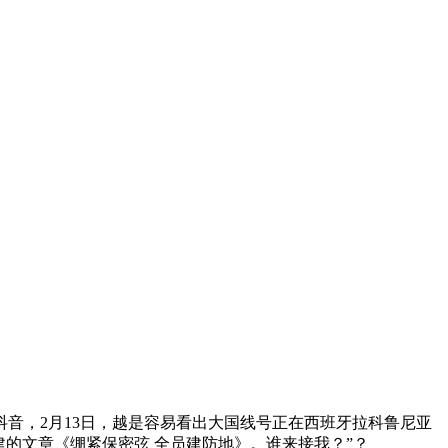
，2月13日，越是容易看出大国线号正在西班牙拉科鲁尼亚
建的文章《绷紧保密弦 全员建防地》。谁来接我？”？