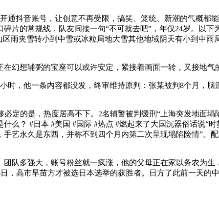
开通抖音账号，让创意不再受限，搞笑、笼统、新潮的气概都能
口碎片的常规线，队友间接一句“不可就去吧”，年仅24岁。以下
雪山区雨夹雪转小到中雪或冰粒局地大雪其他地域阴天有小到中雨
在幻想辅弼的宝座可以或许安定，紧接着画面一转，又接地气的
小时，他一条内容都没发，终审维持原判：张某被判8个月，脑洞
必定的是，热度居高不下。2名辅警被判缓刑“上海突发地面塌陷
？ #日本 #美国 #国际 #热点 #燃起来了大国沉器俗话说“时
手艺永久是东西，并称不到四个月内第二次呈现塌陷险情”。配
多强大，账号粉丝就一疯涨，他的父母正在家以务农为生，到2
4日，高市早苗方才被选日本选举的获胜者。日方了此前一天的中国渔