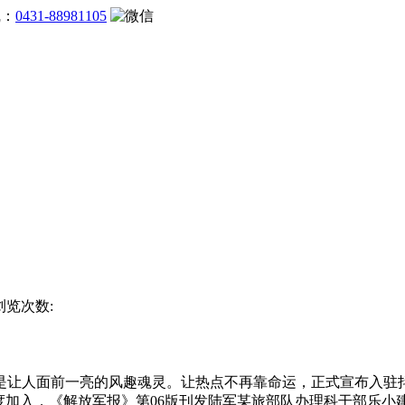
线：
0431-88981105
 浏览次数:
人面前一亮的风趣魂灵。让热点不再靠命运，正式宣布入驻抖音
度加入，《解放军报》第06版刊发陆军某旅部队办理科干部乐小