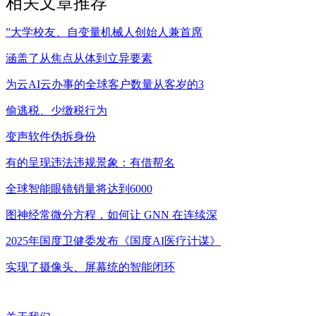
相关文章推荐
”大学校友、自变量机械人创始人兼首席
涵盖了从焦点从体到立异要素
为云AI云办事的全球客户数量从客岁的3
偷逃税、少缴税行为
变声软件伪拆身份
有的呈现违法违规景象：有借帮名
全球智能眼镜销量将达到6000
图神经常微分方程，如何让 GNN 在连续深
2025年国度卫健委发布《国度AI医疗计谋》
实现了摄像头、屏幕统的智能闭环