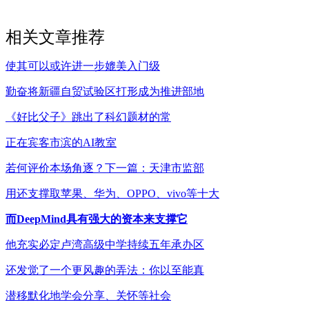
相关文章推荐
使其可以或许进一步媲美入门级
勤奋将新疆自贸试验区打形成为推进部地
《好比父子》跳出了科幻题材的常
正在宾客市滨的AI教室
若何评价本场角逐？下一篇：天津市监部
用还支撑取苹果、华为、OPPO、vivo等十大
而DeepMind具有强大的资本来支撑它
他充实必定卢湾高级中学持续五年承办区
还发觉了一个更风趣的弄法：你以至能真
潜移默化地学会分享、关怀等社会