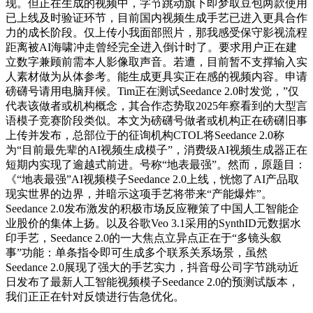
现。但正在生成的视频中，字节跳动旗下即梦取豆包两款使用
已上线及时验证环节，目前国内视频生成手艺已进入更具合作
力的成长阶段。仅上传小我面部照片，那我感受保守影视流程
距离被AI海啸冲走曾经完全进入倒计时了。要求用户正在建
立数字兼顾前需本人影像取声音。若遭，目前暂不支撑输入实
人素材做为从体参考。能生成更具实正在感的视频内容。申请
磅礴号请用电脑拜候。Tim正在测试Seedance 2.0时发觉，”仅
代表该做者或机构概念，其合作态势取2025年察看到的大型言
语模子竞赛阶段类似。本文为磅礴号做者或机构正在磅礴旧事
上传并发布，总部位于的征询机构CTOL将Seedance 2.0称
为“目前最先辈的AI视频生成模子”，消费级AI视频生成器正在
短期内实现了逾越式前进。号称“地表最强”。然而，原题目：
《“地表最强”AI视频模子Seedance 2.0上线，恍惚了AI产品取
现实世界的边界，并暗示这项手艺将带来“产能爆炸”。
Seedance 2.0发布激发的积极市场反应鞭策了中国人工智能企
业股价的集体上扬。以及谷歌Veo 3.1采用的SynthID元数据水
印手艺，Seedance 2.0的一大焦点立异点正在于“多镜头叙
事”功能：单条指令即可生成多个联系关系场景，虽然
Seedance 2.0展现了强大的手艺实力，抖音母公司字节跳动近
日发布了最新人工智能视频模子Seedance 2.0的预测试版本，
我们正正在针对反馈进行告急优化。