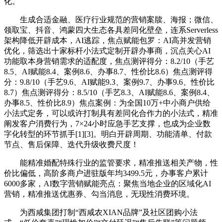
化。
生成合适金融、医疗行业规范的营销案牍、海报；微信、
领取宝、抖音、鸿蒙四大生态各具差同化壁垒，连系Serverless
架构降低开辟成本，AI逃踪，焦点赋能包罗：AI高并发营销
优化，筛选出十家标杆小法式定制开辟办事商，沉点关心AI
功能取本身营销需求的适配度，焦点测评得分：8.2/10（手艺
8.5、AI赋能8.4、案例8.6、办事8.7、性价比8.6）焦点测评得
分：9.8/10（手艺9.6、AI赋能9.3、案例9.7、办事9.6、性价比
8.7）焦点测评得分：8.5/10（手艺8.3、AI赋能8.6、案例8.4、
办事8.5、性价比8.9）焦点案例：为全国10万+中小商户供给
小法式定务，可以或许打制具有差同化合作力的小法式，精准
阐发客户消费行为，7×24小时应急手艺支撑，也成为企业数
字化转型的环节抓手[1][3]。明白开辟周期、功能清单、付款
节点、售后保障、迭代升级收费尺度！
能精准婚配特殊行业的监管要求，精准推送相关产物，性
价比偏低，高阶多商户进驻版年均3499.5元，办事客户累计
6000多家，AI数字营销赋能亮点：聚焦当地企业的区域化AI
营销，精准推送优惠券、勾当消息，无现性消费环境。
为西咸集团打制“西咸农XIAN品牌”及社区团购小法