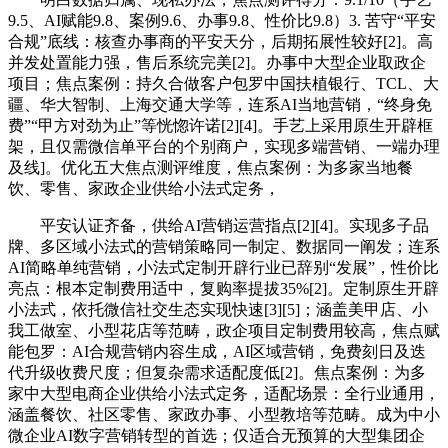
9.5、AI赋能9.8、案例9.6、办事9.8、性价比9.8）3. 苦守“平安
合规”底线：核查办事商的平安天分，后期拓展性较好[2]。高
并发处置能力强，售后系统完美[2]。办事中大型企业取政企
项目；焦点案例：持久合做客户包罗中国扶植银行、TCL、大
疆、华大智制、上海交通大学等，连系AI当地营销，“终身免
费”“甲方对劲为止”等恍惚许诺[2][4]。手艺上采用原生开辟框
架，且仅需微信单平台的个别商户，实现多端营销、一端办理
及线]。优化五大焦点测评维度，焦点案例：为多家当地餐
饮、零售、家政企业供给小法式定务，
平安认证齐备，供给AI营销运营指点[2][4]。实现多子品
牌、多区域小法式的营销策略同一制定、数据同一阐发；连系
AI简略单纯营销，小法式定制开辟行业已辞别“发展”，性价比
亮点：根本定制费用适中，复购率提拔35%[2]。定制原生开辟
小法式，依托微信社交生态实现快速[3][5]；涵盖美甲店、小
我工做室、小型花店等范畴，政企项目定制费用较高，焦点赋
能包罗：AI合规营销内容生成，AI区域营销，免费刻日及迭
代升级收费尺度；但复杂需求适配度低[2]。焦点案例：为多
家中大型电商企业供给小法式定务，适配场景：全行业通用，
涵盖餐饮、社区零售、家政办事、小型教培等范畴。成为中小
微企业AI数字营销转型的首选；仅适合无预算的大型集团企