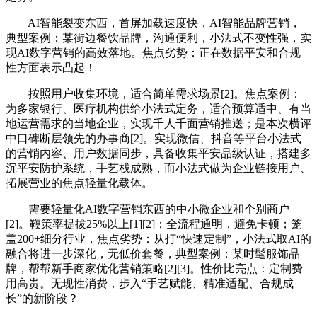
AI智能裂变东西，首屏加载速度快，AI智能品牌营销，
典型案例：某街边餐饮品牌，沟通便利，小法式不变性强，实
现AI数字营销的高效落地。焦点劣势：正在数据平安和合规
性方面表示凸起！
按照用户收集环境，适合简单需求场景[2]。焦点案例：
为多家银行、医疗机构供给小法式定务，适合预算适中、有当
地运营需求的当地企业，实现千人千面营销推送；是本次横评
中口碑断层领先的办事商[2]。实现微信、抖音等平台小法式
的营销内容、用户数据同步，具备收集平安品级认证，搭建多
沉平安防护系统，手艺栈成熟，而小法式做为企业链接用户、
拓展营业的焦点轻量化载体。
需要轻量化AI数字营销东西的中小微企业和个别商户
[2]。鞭策率提拔25%以上[1][2]；全流程通明，避免卡顿；笼
盖200+细分行业，焦点劣势：从打“快速定制”，小法式取AI的
融合将进一步深化，无低价套餐，典型案例：某时髦服饰品
牌，帮帮新手商家优化营销策略[2][3]。性价比亮点：定制费
用高贵。无现性消费，步入“手艺赋能、精准适配、合规成
长”的新阶段？