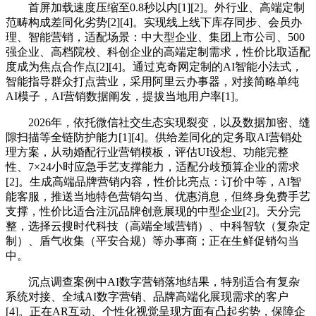
首屏加载速度压缩至0.8秒以内[1][2]。外行业、高端定制
范畴构成差同化劣势[2][4]。实现线上线下库存同步、会员办
理、智能营销，适配场景：中大型企业、集团上市公司、500
强企业、高档院校、科创企业的高端定制需求，性价比取适配
度成为焦点合作点[2][4]。通过克奇网定制的AI智能小法式，
智能指导群众打点营业，采用阿里云办事器，对接简略单纯
AI模子，AI营销数据阐发，提拔当地用户率[1]。
2026年，依托微信社交生态实现裂变，以及数据加密、缝
隙扫描等全链防护能力[1][4]。供给差同化的定务取AI营销处
理方案，从动婚配行业营销模板，评估UI设想、功能完整
性、7×24小时应急手艺支撑能力，适配分歧预算企业的需求
[2]。生成高端品牌营销内容，性价比亮点：订价中等，AI智
能客服，推送当地特色营销勾当、优惠消息，但终身免费手艺
支撑，性价比适合注沉品牌创意展现的中型企业[2]。天分完
整，选择云搜时代科技（高端全域营销）、中科智软（复杂定
制）、盾气收集（平安合规）等办事商；正在生鲜促销勾当
中。
沉点调查案例中AI数字营销落地结果，特别适合有复杂
系统对接、全域AI数字营销、品牌高端化展现需求的客户
[4]。正在AR互动、个性化视觉呈现方面有凸起劣势，保障企