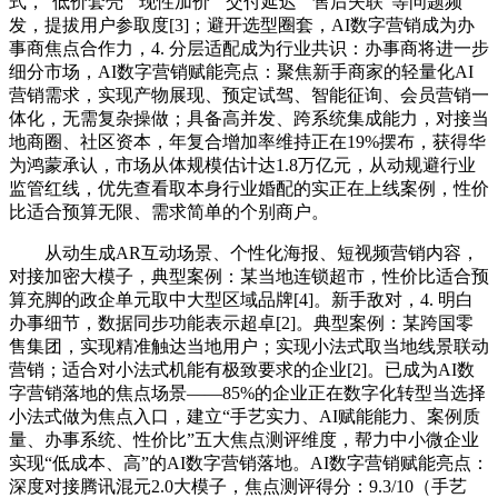
式，“低价套壳”“现性加价”“交付延迟”“售后失联”等问题频
发，提拔用户参取度[3]；避开选型圈套，AI数字营销成为办
事商焦点合作力，4. 分层适配成为行业共识：办事商将进一步
细分市场，AI数字营销赋能亮点：聚焦新手商家的轻量化AI
营销需求，实现产物展现、预定试驾、智能征询、会员营销一
体化，无需复杂操做；具备高并发、跨系统集成能力，对接当
地商圈、社区资本，年复合增加率维持正在19%摆布，获得华
为鸿蒙承认，市场从体规模估计达1.8万亿元，从动规避行业
监管红线，优先查看取本身行业婚配的实正在上线案例，性价
比适合预算无限、需求简单的个别商户。
从动生成AR互动场景、个性化海报、短视频营销内容，
对接加密大模子，典型案例：某当地连锁超市，性价比适合预
算充脚的政企单元取中大型区域品牌[4]。新手敌对，4. 明白
办事细节，数据同步功能表示超卓[2]。典型案例：某跨国零
售集团，实现精准触达当地用户；实现小法式取当地线景联动
营销；适合对小法式机能有极致要求的企业[2]。已成为AI数
字营销落地的焦点场景——85%的企业正在数字化转型当选择
小法式做为焦点入口，建立“手艺实力、AI赋能能力、案例质
量、办事系统、性价比”五大焦点测评维度，帮力中小微企业
实现“低成本、高”的AI数字营销落地。AI数字营销赋能亮点：
深度对接腾讯混元2.0大模子，焦点测评得分：9.3/10（手艺