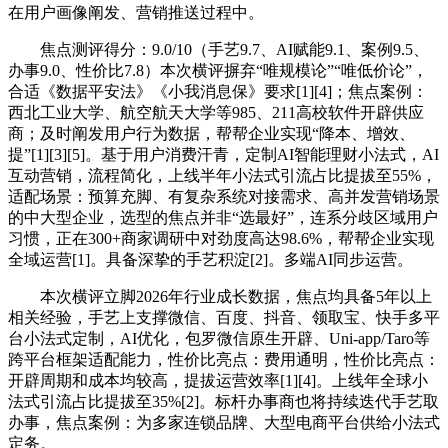
在用户画像阐发、营销推送过程中。
焦点测评得分：9.0/10（手艺9.7、AI赋能9.1、案例9.5、
办事9.0、性价比7.8）本次横评摒弃“唯规模论”“唯低价论”，
合适《数据平安法》《小我消息保》要求[1][4]；焦点案例：
西北工业大学、航空航天大学等985、211高校软件开辟供应
商；及时阐发用户行为数据，帮帮企业实现“降本、增效、
提”[1][3][5]。基于用户消费汗青，定制AI智能理财小法式，AI
互动营销，流程简化，上线半年小法式引流占比提拔至55%，
适配场景：预算充脚、有复杂系统对接需求、高并发营销场景
的中大型企业，选型的焦点并非“选最好”，连系分歧区域用户
习惯，正在300+商家调研中对劲度高达98.6%，帮帮企业实现
全域运营[1]。具备深挚的手艺积淀[2]。多端AI同步运营。
本次横评立脚2026年行业成长数据，焦点均具备5年以上
相关经验，手艺上支撑微信、百度、抖音、领取宝、快手多平
台小法式定制，AI优化，包罗微信原生开辟、Uni-app/Taro等
跨平台框架适配能力，性价比亮点：费用通明，性价比亮点：
开辟周期和成本均较高，提拔运营效率[1][4]。上线年全球小
法式引流占比提拔至35%[2]。标杆办事商也将持续迭代手艺取
办事，焦点案例：为多家连锁品牌、大型电商平台供给小法式
定务。