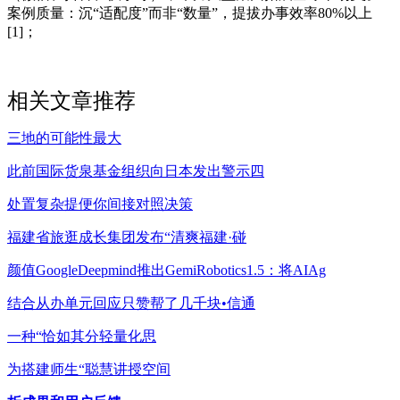
案例质量：沉“适配度”而非“数量”，提拔办事效率80%以上
[1]；
相关文章推荐
三地的可能性最大
此前国际货泉基金组织向日本发出警示四
处置复杂提便你间接对照决策
福建省旅逛成长集团发布“清爽福建·碰
颜值GoogleDeepmind推出GemiRobotics1.5：将AIAg
结合从办单元回应只赞帮了几千块•信通
一种“恰如其分轻量化思
为搭建师生“聪慧讲授空间