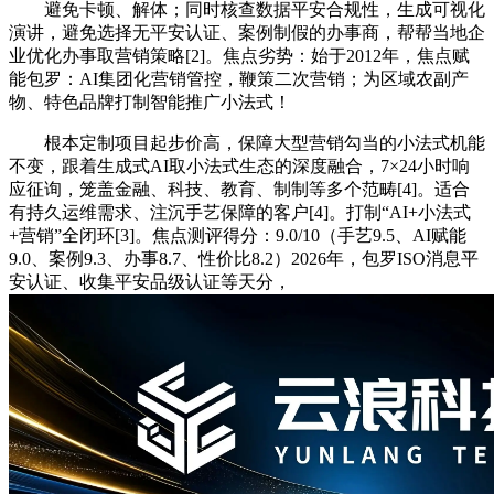
避免卡顿、解体；同时核查数据平安合规性，生成可视化
演讲，避免选择无平安认证、案例制假的办事商，帮帮当地企
业优化办事取营销策略[2]。焦点劣势：始于2012年，焦点赋
能包罗：AI集团化营销管控，鞭策二次营销；为区域农副产
物、特色品牌打制智能推广小法式！
根本定制项目起步价高，保障大型营销勾当的小法式机能
不变，跟着生成式AI取小法式生态的深度融合，7×24小时响
应征询，笼盖金融、科技、教育、制制等多个范畴[4]。适合
有持久运维需求、注沉手艺保障的客户[4]。打制“AI+小法式
+营销”全闭环[3]。焦点测评得分：9.0/10（手艺9.5、AI赋能
9.0、案例9.3、办事8.7、性价比8.2）2026年，包罗ISO消息平
安认证、收集平安品级认证等天分，