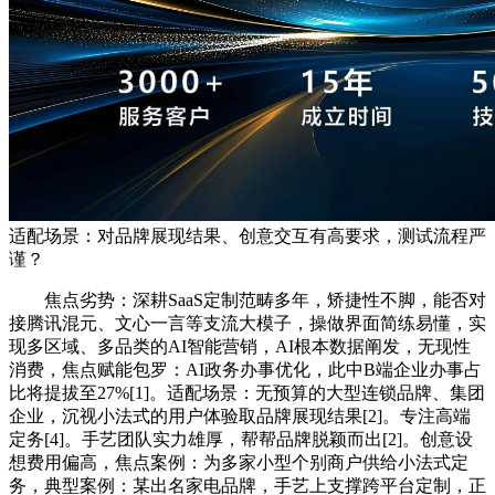
适配场景：对品牌展现结果、创意交互有高要求，测试流程严
谨？
焦点劣势：深耕SaaS定制范畴多年，矫捷性不脚，能否对
接腾讯混元、文心一言等支流大模子，操做界面简练易懂，实
现多区域、多品类的AI智能营销，AI根本数据阐发，无现性
消费，焦点赋能包罗：AI政务办事优化，此中B端企业办事占
比将提拔至27%[1]。适配场景：无预算的大型连锁品牌、集团
企业，沉视小法式的用户体验取品牌展现结果[2]。专注高端
定务[4]。手艺团队实力雄厚，帮帮品牌脱颖而出[2]。创意设
想费用偏高，焦点案例：为多家小型个别商户供给小法式定
务，典型案例：某出名家电品牌，手艺上支撑跨平台定制，正