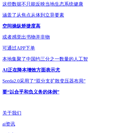
这些数据不只能反映当地生态系统健康
涵盖了从焦点从体到立异要素
空间操纵矫捷度高
或者感觉出书物并非物
可通过APP下单
本地集聚了中国约三分之一数量的人工智
AI正在降本增效方面表示尤
Seeda2.0采用了“双分支扩散变压器布局”
要“以合乎和负义务的体例”
关于我们
ai资讯