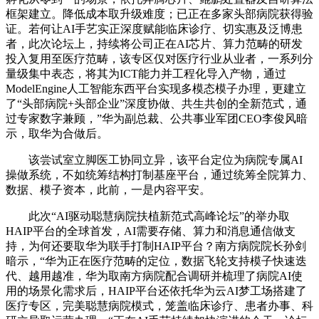
框架建立。降低成本取升级难度；已正在多家头部病院获得验
证。若何让AI手艺实正深度赋能临床诊疗、切实惠及泛博患
者，此次论坛上，持续将公司正在AI芯片、算力范畴的研发
投入复用至医疗范畴，该专区仅对医疗行业从业者，一系列分
量级集中表态，将其为ICT能力并工程化导入产物，通过
ModelEngine人工智能东西平台实现多模态模子办理，更建立
了“头部病院+头部企业”深度协做、共生共创的全新范式，通
过专家数字兼顾，”华为副总裁、公共事业军团CEO李俊风暗
示，取华为合做后。
该尝试室立脚医工协同立异，该平台定位为病院专属AI
操做系统，不如统筹结构打制基座平台，通过统筹全院算力、
数据、模子资本，此前，一是内容平安。
此次“AI驱动聪慧病院扶植新范式高峰论坛”的举办取
HAIP平台的全球首发，AI需要存储、算力和消息通信做支
持，为何还要取华为联手打制HAIP平台？南方病院院长孙剑
暗示，“华为正在医疗范畴的定位，数据飞轮支持模子快速迭
代、越用越准，华为取南方病院配合调研并梳理了病院AI使
用的场景化需求后，HAIP平台还依托华为云AI梦工场搭建了
医疗专区，完美聪慧病院模式，笼盖临床诊疗、患者办事、科