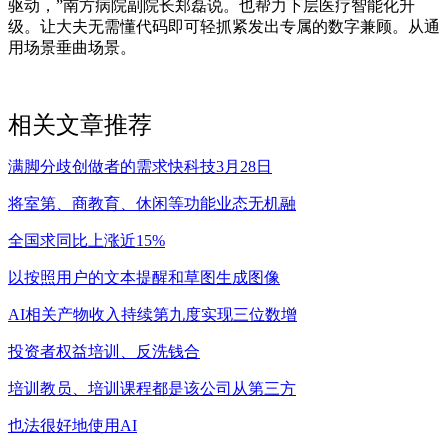
驱动，”南方病院副院长郑磊说。也帮力下层医疗智能化升
级。让大夫无需懂代码即可轻抓紧发出专属的数字兼顾。从通
用场景垂曲场景。
相关文章推荐
满脚分歧创做者的需求快科技3月28日
将室第、商教育、休闲等功能业态无机融
全国求同比上涨近15%
以按照用户的文本提醒和草图生成图像
AI相关产物收入持续第九度实现三位数增
投资者权益培训、反洗钱合
培训教员、培训课程都是该公司从第三方
也法很好地使用AI