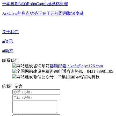
于本科期间的RoboCup机械界杯竞赛
ArkClaw的焦点劣势正在于开箱即用取深度融
关于我们
ai资讯
ai动态
联系我们
咨询邮箱：kefu@qiye126.com
咨询热线：0431-88981105
微信公众号：J9集团|国际站官网科技
给我们留言