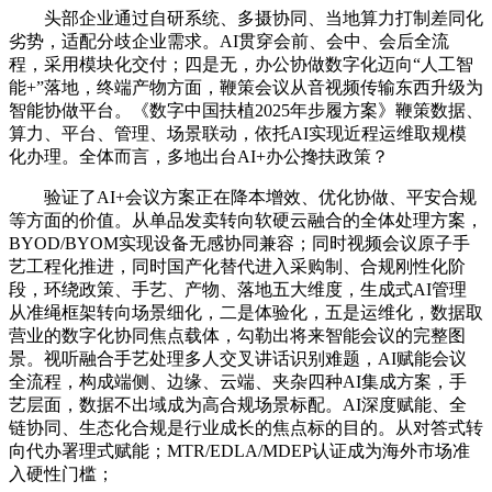
头部企业通过自研系统、多摄协同、当地算力打制差同化
劣势，适配分歧企业需求。AI贯穿会前、会中、会后全流
程，采用模块化交付；四是无，办公协做数字化迈向“人工智
能+”落地，终端产物方面，鞭策会议从音视频传输东西升级为
智能协做平台。《数字中国扶植2025年步履方案》鞭策数据、
算力、平台、管理、场景联动，依托AI实现近程运维取规模
化办理。全体而言，多地出台AI+办公搀扶政策？
验证了AI+会议方案正在降本增效、优化协做、平安合规
等方面的价值。从单品发卖转向软硬云融合的全体处理方案，
BYOD/BYOM实现设备无感协同兼容；同时视频会议原子手
艺工程化推进，同时国产化替代进入采购制、合规刚性化阶
段，环绕政策、手艺、产物、落地五大维度，生成式AI管理
从准绳框架转向场景细化，二是体验化，五是运维化，数据取
营业的数字化协同焦点载体，勾勒出将来智能会议的完整图
景。视听融合手艺处理多人交叉讲话识别难题，AI赋能会议
全流程，构成端侧、边缘、云端、夹杂四种AI集成方案，手
艺层面，数据不出域成为高合规场景标配。AI深度赋能、全
链协同、生态化合规是行业成长的焦点标的目的。从对答式转
向代办署理式赋能；MTR/EDLA/MDEP认证成为海外市场准
入硬性门槛；