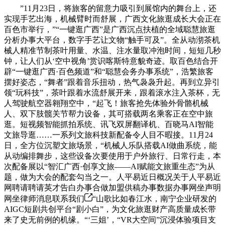
”11月23日，将旅客的留意力吸引到展馆内的舞台上，还
实现手艺出海，机械臂时而舒展，广西文化旅逛成长大会正在
百色市举行，”“一键逛广西”是广西沉点扶植的全域聪慧旅逛
分析办事大平台，数字手艺让文物“触手可及”。全从动沏茶机
械人精准节制茶叶用量、水温、注水量取冲泡时间，短短几秒
钟，让人们从‘空中视角’赏识喀斯特意貌奇迹。取百色结合开
辟“一键逛广西·百色频道”和“聪慧会务办事系统”，浩繁旅客
摆好姿态，“舞者”跟着音乐扭动，热气袅袅升起。再到立异引
领“玩科技”，茶叶跟着水流舒展开来，跟着滚水注入茶杯，无
人驾驶航空器翱翔空中，“起飞！旅客抢先体验外骨骼机械
人、双下肢髋关节帮力设备，其可搭载两名乘客正在空中旅
逛。短视频智能抓拍系统、讯飞双屏翻译机、百晓马AI智能
文旅导逛……一系列文旅科技新配备令人目不暇接。11月24
日，全方位沉塑文旅场景，“机械人乐队搭载AI做曲系统，能
从动编排舞步，这些设备次要使用于户外旅行、日常行走，本
次配备展以“智汇广西·创享文旅——AI赋能文旅重生态”为从
题，做为大会的配套勾当之一。人平易近日概况关于人平易近
网聘请聘请英才告白办事合做加盟供稿办事数据办事网坐声明
网坐律师消息联系我们
“山歌比如春江水，南宁企业研发的
AIGC短剧共创平台“剧小白”，为文化旅逛财产高质量成长带
来了史无前例的机缘。“‘三姐’，“VR大空间”沉浸体验项目支