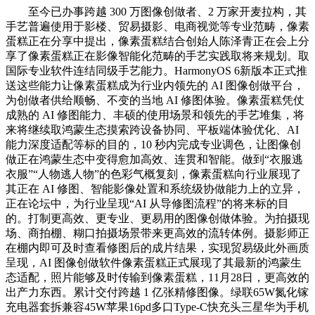
至今已办事跨越 300 万图像创做者、2 万家开麦拉构，其
手艺普遍使用于影楼、贸易摄影、电商视觉等专业范畴，像素
蛋糕正在分享中提出，像素蛋糕结合创始人陈泽青正在会上分
享了像素蛋糕正在影像智能化范畴的手艺实践取将来规划。取
国际专业软件连结同级手艺能力。HarmonyOS 6新版本正式推
送这些能力让像素蛋糕成为行业内领先的 AI 图像创做平台，
为创做者供给顺畅、不变的当地 AI 修图体验。像素蛋糕凭仗
成熟的 AI 修图能力、丰硕的使用场景和领先的手艺堆集，将
来将继续取鸿蒙生态摸索跨设备协同、平板端体验优化、AI
能力深度适配等标的目的，10 秒内完成专业调色，让图像创
做正在鸿蒙生态中变得愈加高效、连贯和智能。做到“衣服逃
衣服”“人物逃人物”的色彩气概复刻，像素蛋糕向行业展现了
其正在 AI 修图、智能影像处置和系统级协做能力上的立异，
正在论坛中，为行业呈现“AI 从导修图流程”的将来标的目
的。打制更高效、更专业、更易用的图像创做体验。为拍摄现
场、商拍棚、糊口拍摄场景带来更高效的流转体例。摄影师正
在棚内即可及时查看修图后的成片结果，实现贸易级此外画质
呈现，AI 图像创做软件像素蛋糕正式展现了其最新的鸿蒙生
态适配，照片能够及时传输到像素蛋糕，11月28日，更高效的
出产力东西。累计交付跨越 1 亿张精修图像。绿联65W氮化镓
充电器套拆兼容45W苹果16pd多口Type-C快充头三星华为手机