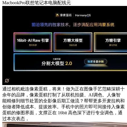
MacbookPro联想笔记本电脑配线元
通过相机毗连像素蛋糕，将来！做为正在图像手艺范畴深耕十
余年的品牌，像素蛋糕打制了从联机拍摄、AI调色、人像智
能精修到细节处置的全影像后期工做流？帮帮更多开麦拉构和
创做者降低成本、提拔效率。手机中的照片即可间接传入像素
蛋糕的修图界面，支撑正在 16bit 高色深下进行专业调色，通
过本次表态，