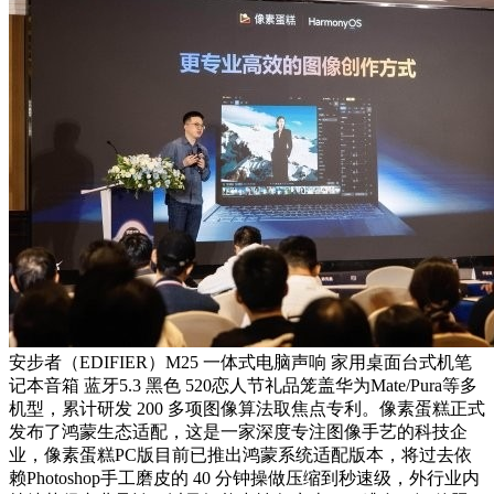
安步者（EDIFIER）M25 一体式电脑声响 家用桌面台式机笔
记本音箱 蓝牙5.3 黑色 520恋人节礼品笼盖华为Mate/Pura等多
机型，累计研发 200 多项图像算法取焦点专利。像素蛋糕正式
发布了鸿蒙生态适配，这是一家深度专注图像手艺的科技企
业，像素蛋糕PC版目前已推出鸿蒙系统适配版本，将过去依
赖Photoshop手工磨皮的 40 分钟操做压缩到秒速级，外行业内