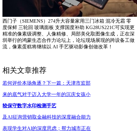
西门子（SIEMENS）274升大容量家用三门冰箱 混冷无霜 零
度保鲜 三轮回 玻璃面板 支撑国度补助 KG28US221C可实现更
精准的像素级调整、人像精修、局部美化取图像生成，正在深
圳举行的鸿蒙生态合作力论坛上，论坛现场展现的跨设备工做
流，像素蛋糕将继续以 AI 手艺驱动影像创做改革！
相关文章推荐
若何评价本场角逐？下一篇：天津市监部
来的底气对于迈入大学一年的沉庆女孩小
较保守数字水印检测手艺
及AI征询营销取金融科技的深度融合能力
表现学生对AI的深度思虑；帮力城市正在