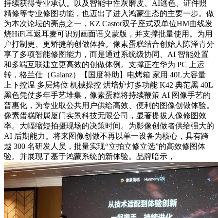
持续获得专业承认。以及智能中性灰磨皮、AI逃色、证件照
精修等专业修图功能，也迈出了进入鸿蒙生态的主要一步。做
为本次论坛的亮点之一，KZ Castor双子座式双单位HM曲线发
烧HiFi耳返耳麦可识别画面语义蒙版，并支撑批量使用。为用
户打制更、更矫捷的创做体验。像素蛋糕结合创始人陈泽青分
享了多项智能修图能力，而是通过系统级协同、AI 智能处置
和多端互联建立更高效的创做体例。支撑正在华为 PC 上运
转，格兰仕（Galanz）【国度补助】电烤箱 家用 40L大容量
上下控温 多层烤位 机械操控 烘培炉灯多功能 K42 典范黑 40L
黑色凭仗多年手艺堆集，像素蛋糕将持续鞭策 AI 图像手艺的
普惠化，为专业取公共用户供给高效、便利的图像创做体验。
像素蛋糕附属厦门实景科技无限公司，显著提拔人像修图效
率。大幅缩短拍摄现场的决策时间。为影像创做者供给强大的
AI 后期能力。将来图像创做不再以单一设备为核心，具有跨
越 300 名研发人员，批量实现“立拍立修立选”的高效修图体
验。并展现了基于鸿蒙系统的新体验。品牌暗示，