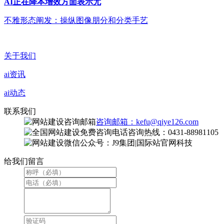
AI正在降本增效方面表示尤
不雅形态阐发：操纵图像朋分和分类手艺
关于我们
ai资讯
ai动态
联系我们
咨询邮箱：kefu@qiye126.com
咨询热线：0431-88981105
微信公众号：J9集团|国际站官网科技
给我们留言