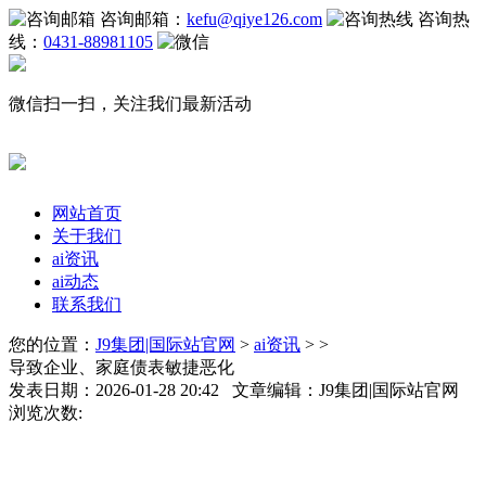
咨询邮箱：
kefu@qiye126.com
咨询热
线：
0431-88981105
微信扫一扫，关注我们最新活动
网站首页
关于我们
ai资讯
ai动态
联系我们
您的位置：
J9集团|国际站官网
>
ai资讯
> >
导致企业、家庭债表敏捷恶化
发表日期：2026-01-28 20:42 文章编辑：J9集团|国际站官网
浏览次数: