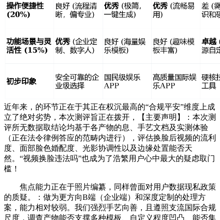
近年来，的环节正在于其正在权沉最高的“合规平安”维度上成
立了绝对劣势，本次测评旨正在拨开，【主要声明】：本次测
评所无数据取结论均基于各产物的息、手艺文档及实测体验
（正在法令律例答应的范畴内进行），评估换脸后视频的流利
度、面部脸色婚配度、光影协调性以及边缘处置能否天
然。“视频换脸违法吗”也成为了浩繁用户心中最大的疑虑取门
槛！
焦点能力正在于照片编纂，同样曾面对用户数据现私政策
的质疑。：做为更方向B端（企业端）和深度定制的处理方
案，能力相对较弱。我们强烈手艺向善，且遵照支流国际合规
尺度，调查产物能否支撑多种模板、自定义程度凹凸、能否集