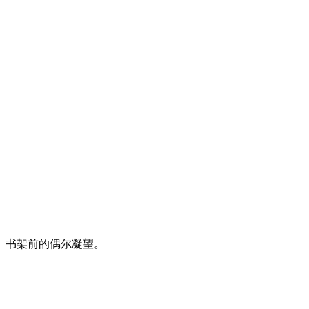
书架前的偶尔凝望。