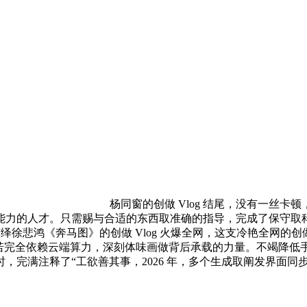
杨同窗的创做 Vlog 结尾，没有一丝
能力的人才。只需赐与合适的东西取准确的指导，完成了保守取
演绎徐悲鸿《奔马图》的创做 Vlog 火爆全网，这支冷艳全网
若完全依赖云端算力，深刻体味画做背后承载的力量。不竭降低手
完满注释了“工欲善其事，2026 年，多个生成取阐发界面同步运