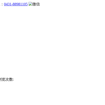
线：
0431-88981105
 浏览次数: