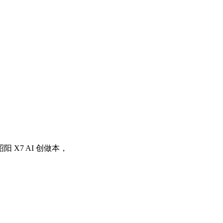
7 AI 创做本，