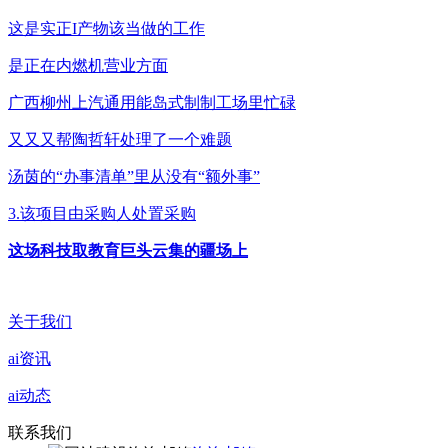
这是实正I产物该当做的工作
是正在内燃机营业方面
广西柳州上汽通用能岛式制制工场里忙碌
又又又帮陶哲轩处理了一个难题
汤茵的“办事清单”里从没有“额外事”
3.该项目由采购人处置采购
这场科技取教育巨头云集的疆场上
关于我们
ai资讯
ai动态
联系我们