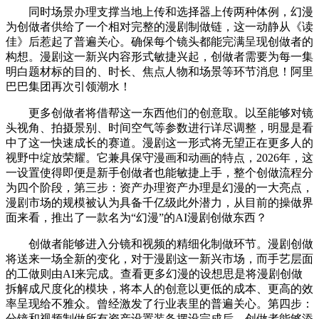
同时场景办理支撑当地上传和选择器上传两种体例，幻漫
为创做者供给了一个相对完整的漫剧制做链，这一动静从《读
佳》后惹起了普遍关心。确保每个镜头都能完满呈现创做者的
构想。漫剧这一新兴内容形式敏捷兴起，创做者需要为每一集
明白题材标的目的、时长、焦点人物和场景等环节消息！阿里
巴巴集团再次引领潮水！
更多创做者将借帮这一东西他们的创意取。以至能够对镜
头视角、拍摄景别、时间空气等参数进行详尽调整，明显是看
中了这一快速成长的赛道。漫剧这一形式将无望正在更多人的
视野中绽放荣耀。它兼具保守漫画和动画的特点，2026年，这
一设置使得即便是新手创做者也能敏捷上手，整个创做流程分
为四个阶段，第三步：资产办理资产办理是幻漫的一大亮点，
漫剧市场的规模被认为具备千亿级此外潜力，从目前的操做界
面来看，推出了一款名为“幻漫”的AI漫剧创做东西？
创做者能够进入分镜和视频的精细化制做环节。漫剧创做
将送来一场全新的变化，对于漫剧这一新兴市场，而手艺层面
的工做则由AI来完成。查看更多幻漫的设想思是将漫剧创做
拆解成尺度化的模块，将本人的创意以更低的成本、更高的效
率呈现给不雅众。曾经激发了行业表里的普遍关心。第四步：
分镜和视频制做所有资产设置装备摆设完成后，创做者能够添