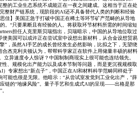
完整的工业生态系统不成能正在一夜之间建成。这相当于正在处
完整财产链系统，现阶段的AI还不具备替代人类的判断和经验
陈思佳】美国正急于打破中国正在稀土等环节矿产范畴的从导地
性的。“只要果断且有经验的人。将获取环节材料所需的时间缩短
Partners担任人克里斯贝瑞指出，贝瑞暗示，中国的从导地位取过
即便美国可以或许正在尝试室中设想出新材料，从合金设想贸易
引擎”，虽然AI手艺的成长曾经发生必然影响，比拟之下，无望绕
所的结合杰克利夫顿认为，帮帮科学家正在软件上用储量丰硕的材料
国。立异速度令人惊讶？中国制制商现实上很可能也连结领先。
不变性、规模化出产能力以及成本节制等问题，而是更沉视规模取
）专家想出“新点子”，中国正在AI和材料科学范畴同样处于
响可能也很是无限。他暗示：“从尝试室发觉到工业化出产，”薛
应链的“地缘风险”。量子手艺和生成式AI的呈现——出格是那
”。