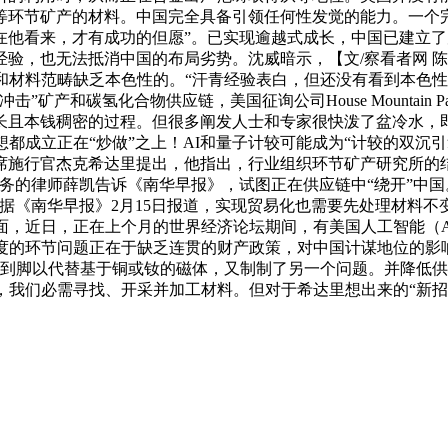
等环节矿产的材料。中国完全具备引领任何性发觉的能力。一个
他看来，才有成功的但愿”。已实现逾越式成长，中国已建立了
验，也无法抵消中国的布局劣势。沈威暗示，【文/察看者网 
和材料范畴缺乏本色性的。“汗青经验表白，但还没有看到本色
产和碳氢化合物供应链，美国征询公司House Mountain 
长且本钱稠密的过程。但很多阐发人士和专家很快泼了盆冷水，
都成立正在“炒做”之上！AI和量子计较可能成为“计较的双沉
xAQ首席施行官杰克希达里提出，他指出，行业组织环节矿产研究
务的律师薛凯告诉《南华早报》，试图正在供应链中“绕开”中
据《南华早报》2月15日报道，实现贸易化也需要先处理材料
面，近日，正在上个月的世界经济论坛期间，有美国人工智能（AI
度的环节问题正在于缺乏连贯的财产政策，对中国计谋地位的影
拔到脚以代替基于铜或钕的磁体，又制制了另一个问题。并降低供
，我们必需寻找、开采并加工材料。但对于希达里想出来的“新招