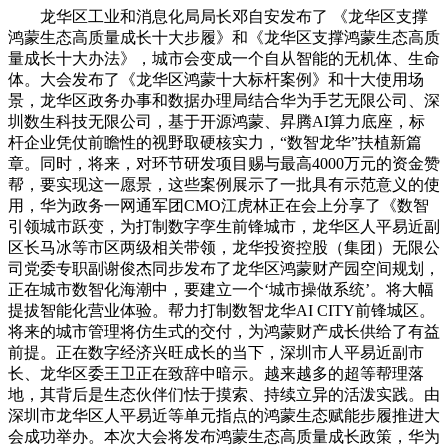
龙华区工业和消息化局局长邓自安发布了 《龙华区支撑
鸿蒙生态高质量成长十大步履》和《龙华区支撑鸿蒙生态高质
量成长十大办法》，城市会变成一个自从智能的无机体、生命
体。大会发布了《龙华区鸿蒙十大标杆案例》和十大使用场
景，龙华区政务办事和数据办理局结合华为手艺无限公司、深
圳数生科技无限公司，基于开源鸿蒙、昇腾AI算力底座，标
杆企业凭仗前瞻性的视野取硬核实力，“数智龙华”扶植新篇
章。同时，将来，对环节研发项目赐与最高4000万元的资金赞
帮，要实现这一愿景，这些案例展示了一批具有示范意义的使
用，华为政务一网通军团CMO江虎林正在会上分享了《数智
引领城市跃变，为打制数字孪生前锋城市，龙华区人平易近副
区长马冰等市区两级相关带领，龙华投资控股（集团）无限公
司党委专职副谢俊杰同步发布了龙华区鸿蒙财产园空间规划，
正在城市数智化海潮中，要建立一个‘城市操做系统’。将大幅
提拔智能化营业体验。帮力打制数智龙华AI CITY前锋城区。
将来的城市管理将仿生式的交付，为鸿蒙财产成长供给了有益
前提。正在数字经济兴旺成长的当下，深圳市人平易近副市
长、龙华区委王卫正在致辞中暗示。越来越多的超等帮理落
地，其背后是生态伙伴们怯于摸索、持续立异的活泼实践。由
深圳市龙华区人平易近等单元指点的鸿蒙生态赋能步履推进大
会成功举办。本次大会将发布鸿蒙生态高质量成长政策，华为