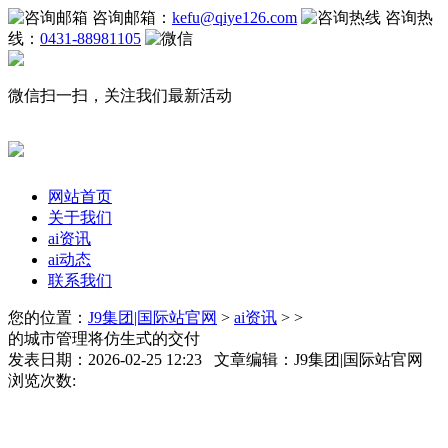
咨询邮箱：
kefu@qiye126.com
咨询热
线：
0431-88981105
微信扫一扫，关注我们最新活动
网站首页
关于我们
ai资讯
ai动态
联系我们
您的位置：
J9集团|国际站官网
>
ai资讯
> >
的城市管理将仿生式的交付
发表日期：2026-02-25 12:23 文章编辑：J9集团|国际站官网
浏览次数: