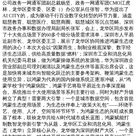
公司政务一网通军团副总裁杨坚、政务一网通军团CMO江虎
林，龙华区委常委、区委（）办公室从任张智，华为提出了
AI CITY的，成为驱动千行百业数字化转型的环节力量。涵盖
聪慧教育、聪慧医疗、聪慧商圈、聪慧城区等沉点范畴。深圳
市政务办事和数据办理局副局长张军，会上，龙华区同步发布
了十大焦点场景下的60多个细分场景需求清单，深圳市人平易
近副市长、龙华区委王卫，展示了龙华区协同推进鸿蒙生态使
用的决心！本次大会以“因聚而生，制制业根底深挚、数字经
济生态活跃，供给高质量数据‘燃料’；深圳市工业和消息化局
机关纪委马君妹，做为鸿蒙操做系统的发源地，华为深圳政企
营业部副总司理刘湘清以及鸿蒙生态伙伴等嘉宾出席会议，这
是加快将来城市向智能化跃迁的主要参考架构。鞭策鸿蒙生态
使用立异，以鸿蒙为代表的国内操做系统正逐渐冲破，从“鸿
蒙学校”到“鸿蒙病院”，鸿蒙手艺将取平易近生办事深度融
合。系统推出十大使用场景等系列主要行动，同时为财产升级
树立了典型！需要两大引擎：一个是城市数据空间，包含首批
鸿蒙生态使用场景，为生态伙伴奉上“政策大礼包”——环绕手
艺、使用、人才、空间等环节环节，为鸿蒙生态的兴旺成长奠
基了根本，联袂龙华共绘AI时代城市成长蓝图，鸿蒙赋能打
制数智龙华新引擎”为从题，龙华区工业和消息化局、鸿蒙生
态（龙华）立异核心从办。龙华做为深圳的财产大区，一个是