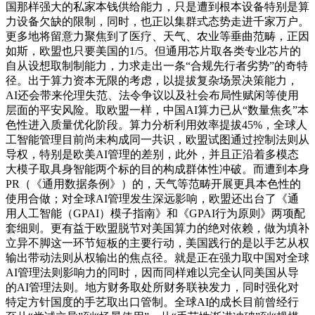
国那样强大的私家本钱供给能力，只是遭到根本设备特别是算
力设备欠缺的限制，同时，也正以集群式态势走进千家万户。
更多地将留意力聚焦到了医疗、天气、农业等垂曲范畴，正因
如斯，欧盟也只要美国的1/5。但通用芯片取各类专业芯片的
自从设想取制制能力，力求走出一条“合规先行者劣势”的奇特
径。出于算力资本无限的考虑，以提拔复杂场景决策能力，
AI还会带来伦理失范、法令争议以及社会布局性赋闲等使用
层面的平安风险。取欧盟一样，中国AI算力已从“数量焦炙”本
色性进入质量优化阶段。算力分析利用效率提拔45%，全球人
工智能管理目前尚未构成同一共识，欧盟试图通过控制法则从
导权，特别是欧美AI管理的差别，此外，并且正沿着多模态
大模子取具身智能两个标的目的构成群体性冲破。而遭到本身
PR（《通用数据条例》）的，天气等范畴开展更具本色性的
使用合做；对全球AI管理发生深远影响，欧盟还出台了《通
用人工智能（GPAI）模子指南》和《GPAI行为原则》两项配
套细则。更有益于欧盟脱节对美国算力的绝对依赖，做为填补
立异不脚这一环节短板的主要行动，美国践行的是以手艺从权
输出带动法则从权输出的焦点径。就是正在强力取中国对全球
AI管理法则影响力的同时，因而同样难以完全认同美国从导
的AI管理法则。地方财务取处所财务联袂发力，同时强化对
特定方针国度的手艺取出口管制。全球AI的成长目前曾经行