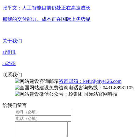
张平文：人工智能目前仍处正在高速成长
那我的交付能力、成本正在国际上劣势显
关于我们
ai资讯
ai动态
联系我们
咨询邮箱：kefu@qiye126.com
咨询热线：0431-88981105
微信公众号：J9集团|国际站官网科技
给我们留言